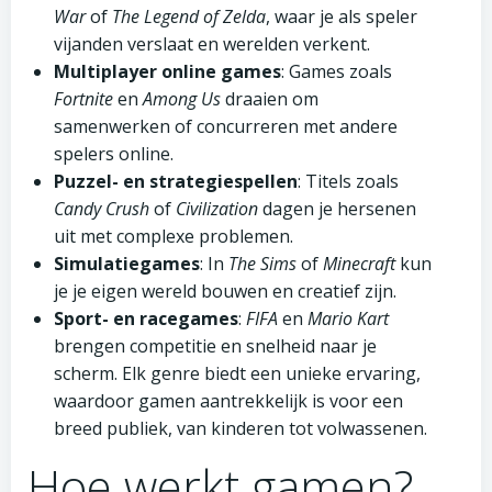
War
of
The Legend of Zelda
, waar je als speler
vijanden verslaat en werelden verkent.
Multiplayer online games
: Games zoals
Fortnite
en
Among Us
draaien om
samenwerken of concurreren met andere
spelers online.
Puzzel- en strategiespellen
: Titels zoals
Candy Crush
of
Civilization
dagen je hersenen
uit met complexe problemen.
Simulatiegames
: In
The Sims
of
Minecraft
kun
je je eigen wereld bouwen en creatief zijn.
Sport- en racegames
:
FIFA
en
Mario Kart
brengen competitie en snelheid naar je
scherm. Elk genre biedt een unieke ervaring,
waardoor gamen aantrekkelijk is voor een
breed publiek, van kinderen tot volwassenen.
Hoe werkt gamen?