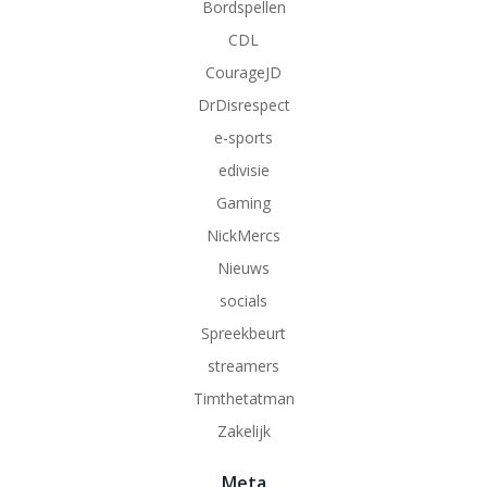
Bordspellen
CDL
CourageJD
DrDisrespect
e-sports
edivisie
Gaming
NickMercs
Nieuws
socials
Spreekbeurt
streamers
Timthetatman
Zakelijk
Meta