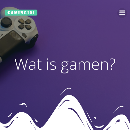
Ga
naar
de
inhoud
Wat is gamen?