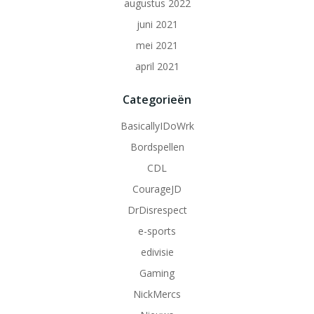
augustus 2022
juni 2021
mei 2021
april 2021
Categorieën
BasicallyIDoWrk
Bordspellen
CDL
CourageJD
DrDisrespect
e-sports
edivisie
Gaming
NickMercs