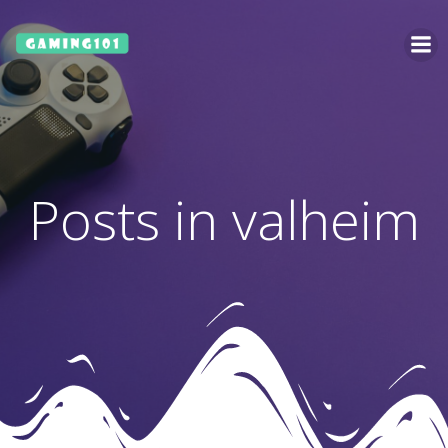
Ga
naar
de
inhoud
Posts in valheim