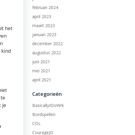
februari 2024
april 2023
maart 2023
it het
januari 2023
ven
en
december 2022
 kind
augustus 2022
juni 2021
mei 2021
april 2021
iet
Categorieën
 te
 je
BasicallyIDoWrk
Bordspellen
?
CDL
CourageJD