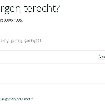
rgen terecht?
n: 0900-1995.
aving
gaming
gaming101
Bericht
Nex
navigatie
 zijn gemarkeerd met
*