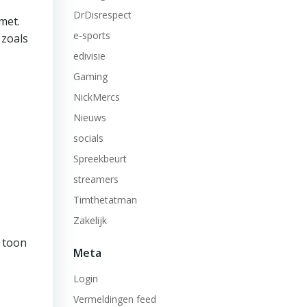
DrDisrespect
met.
e-sports
 zoals
edivisie
Gaming
NickMercs
Nieuws
socials
Spreekbeurt
streamers
Timthetatman
Zakelijk
n toon
Meta
Login
Vermeldingen feed