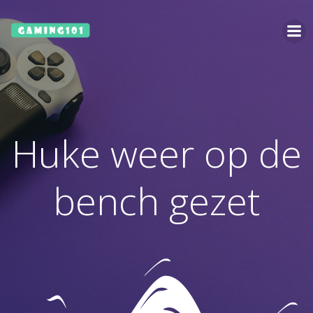
Ga
naar
de
inhoud
Huke weer op de
bench gezet