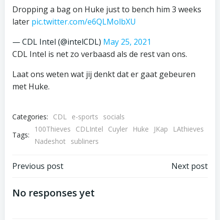
Dropping a bag on Huke just to bench him 3 weeks
later
pic.twitter.com/e6QLMolbXU
— CDL Intel (@intelCDL)
May 25, 2021
CDL Intel is net zo verbaasd als de rest van ons.
Laat ons weten wat jij denkt dat er gaat gebeuren
met Huke.
Categories:
CDL
e-sports
socials
100Thieves
CDLIntel
Cuyler
Huke
JKap
LAthieves
Tags:
Nadeshot
subliners
Bericht
Bericht
Previous post
Next post
navigatie
navigatie
No responses yet